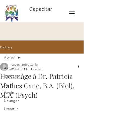
Capacitar
Beitrag
Aktuell
capacitardeutschla
Aktuell
8. Feb.
3 Min. Lesezeit
Hommàge à Dr. Patricia
Pat Cane
Mathes Cane, B.A. (Biol),
Kurse
Verein
M.A. (Psych)
Übungen
Literatur