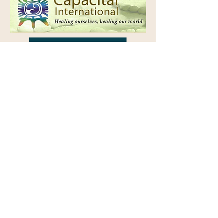
Capacitar Europe
Kontakt
Capacitar Deutschland e.V.
C/o Prof. Dr. N. Frieters-Reermann
Püngelerstr. 4
52074 Aachen
Spenden
Capacitar Deutschland e.V.
Pax-Bank eG
IBAN: DE48 3706 0193 1004 8790 03
BIC: GENODED1PAX