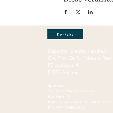
Kontakt
Capacitar Deutschland e.V.
C/o Prof. Dr. N. Frieters-Re
Püngelerstr. 4
52074 Aachen
Spenden
Capacitar Deutschland e.V.
Pax-Bank eG
IBAN: DE48 3706 0193 1004 8790 03
BIC: GENODED1PAX