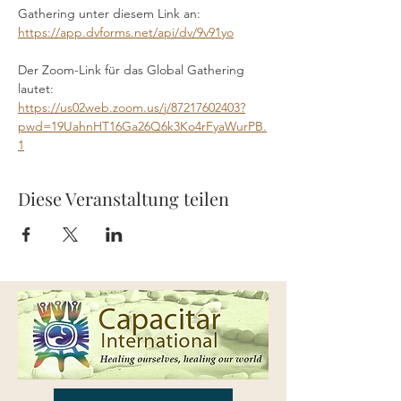
Gathering unter diesem Link an: 
https://app.dvforms.net/api/dv/9v91yo
Der Zoom-Link für das Global Gathering 
lautet: 
https://us02web.zoom.us/j/87217602403?
pwd=19UahnHT16Ga26Q6k3Ko4rFyaWurPB.
1
Diese Veranstaltung teilen