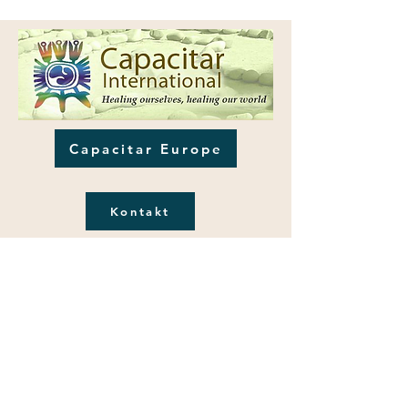
Capacitar Europe
Kontakt
Capacitar Deutschland e.V.
C/o Prof. Dr. N. Frieters-Reermann
Püngelerstr. 4
52074 Aachen
Spenden
Capacitar Deutschland e.V.