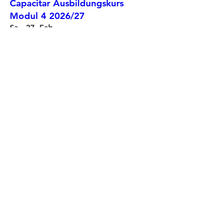
Capacitar Ausbildungskurs
Modul 4 2026/27
Sa., 27. Feb.
Mehr Infos
Erfahre hier mehr.
Capacitar Vertiefungsseminar
2027
Fr., 10. Sept.
Mehr Infos
mehr